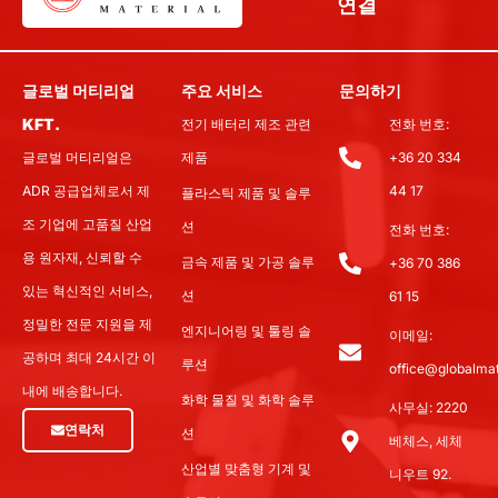
연결
글로벌 머티리얼
주요 서비스
문의하기
KFT.
전기 배터리 제조 관련
전화 번호:
글로벌 머티리얼은
제품
+36 20 334
ADR 공급업체로서 제
44 17
플라스틱 제품 및 솔루
조 기업에 고품질 산업
션
전화 번호:
용 원자재, 신뢰할 수
금속 제품 및 가공 솔루
+36 70 386
있는 혁신적인 서비스,
션
61 15
정밀한 전문 지원을 제
엔지니어링 및 툴링 솔
이메일:
공하며 최대 24시간 이
루션
office@globalmat
내에 배송합니다.
화학 물질 및 화학 솔루
사무실: 2220
연락처
션
베체스, 세체
산업별 맞춤형 기계 및
니우트 92.