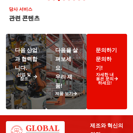
당사 서비스
관련 콘텐츠
다음 산업
다음을 살
문의하기
과 협력합
펴보세
문의하
니다.
요.
기!
산업 및
자세한 내
우리 제
참조
용은 문의
하세요!
품!
제품 보기
제조와 혁신의