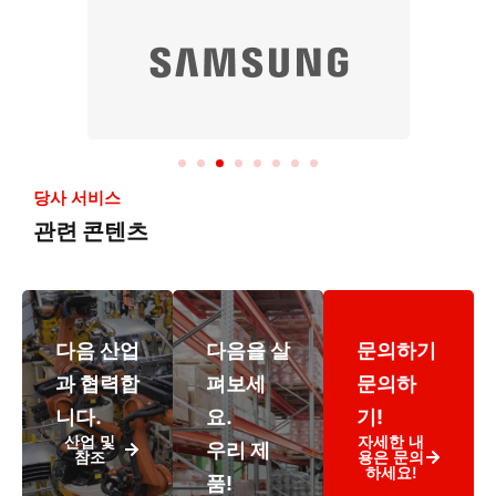
당사 서비스
관련 콘텐츠
다음 산업
다음을 살
문의하기
과 협력합
펴보세
문의하
니다.
요.
기!
산업 및
자세한 내
우리 제
참조
용은 문의
하세요!
품!