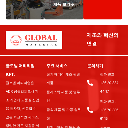
제품 보기
제조와 혁신의
연결
글로벌 머티리얼
주요 서비스
문의하기
KFT.
전기 배터리 제조 관련
전화 번호:
글로벌 머티리얼은
제품
+36 20 334
ADR 공급업체로서 제
44 17
플라스틱 제품 및 솔루
조 기업에 고품질 산업
션
전화 번호:
용 원자재, 신뢰할 수
금속 제품 및 가공 솔루
+36 70 386
있는 혁신적인 서비스,
션
61 15
정밀한 전문 지원을 제
엔지니어링 및 툴링 솔