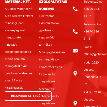
MATERIAL KFT.
SZOLGÁLTATÁSI
Telefonszám:
KÖREINK
A Global Material Kft.
+36 20 334
ADR-s beszállítóként
Elektromos
44 17
minőségi ipari
akkumulátorok
Telefonszám:
alapanyagokat,
gyártásához
+36 70 386
megbízható,
kapcsolódó
61 15
innovatív
termékek
Email:
szolgáltatásokat és
Műanyag termékek
office@globalmat
precíz szakmai
és megoldások
Iroda: 2220
támogatást nyújt
Fémtermékek és
Vecsés,
gyártó vállalatoknak,
forgácsolási
Széchenyi út
akár 24 órás
megoldások
92.
kiszállítással.
Mérnöki és
Raktár: 2220
KAPCSOLATFELVÉTEL
szerszámozási
Vecsés,
megoldások
Széchenyi út