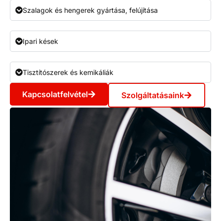
Szalagok és hengerek gyártása, felújítása
Ipari kések
Tisztítószerek és kemikáliák
Kapcsolatfelvétel
Szolgáltatásaink