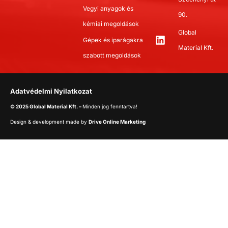
Vegyi anyagok és
90.
kémiai megoldások
Global
Gépek és iparágakra
Material Kft.
szabott megoldások
Adatvédelmi Nyilatkozat
© 2025 Global Material Kft. –
Minden jog fenntartva!
Design & development made by
Drive Online Marketing