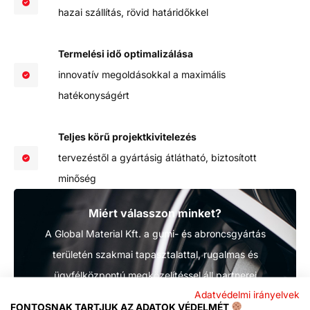
hazai szállítás, rövid határidőkkel
Termelési idő optimalizálása
innovatív megoldásokkal a maximális
hatékonyságért
Teljes körű projektkivitelezés
tervezéstől a gyártásig átlátható, biztosított
minőség
Miért válasszon minket?
A Global Material Kft. a gumi- és abroncsgyártás
területén szakmai tapasztalattal, rugalmas és
ügyfélközpontú megközelítéssel áll partnerei
Adatvédelmi irányelvek
rendelkezésére. Megoldásaink a termelési célokat és a
FONTOSNAK TARTJUK AZ ADATOK VÉDELMÉT