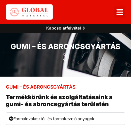
Kapcsolatfelvétel
GUMI – ÉS ABRONCSGYÁRTÁS
GUMI – ÉS ABRONCSGYÁRTÁS
Termékkörünk és szolgáltatásaink a
gumi- és abroncsgyártás területén
Formaleválasztó- és formakezelő anyagok