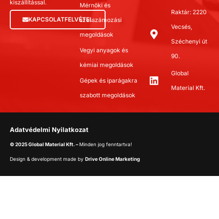
kiszállítással.
Mérnöki és
Raktár: 2220
KAPCSOLATFELVÉTEL
szerszámozási
Vecsés,
megoldások
Széchenyi út
Vegyi anyagok és
90.
kémiai megoldások
Global
Gépek és iparágakra
Material Kft.
szabott megoldások
Adatvédelmi Nyilatkozat
© 2025 Global Material Kft. –
Minden jog fenntartva!
Design & development made by
Drive Online Marketing