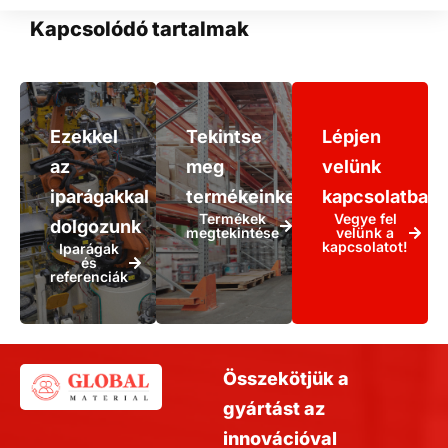
Kapcsolódó tartalmak
Ezekkel
Tekintse
Lépjen
az
meg
velünk
iparágakkal
termékeinket!
kapcsolatba!
Termékek
Vegye fel
dolgozunk
megtekintése
velünk a
kapcsolatot!
Iparágak
és
referenciák
Összekötjük a
gyártást az
innovációval