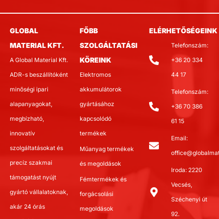
GLOBAL
FŐBB
ELÉRHETŐSÉGEINK
MATERIAL KFT.
SZOLGÁLTATÁSI
Telefonszám:
KÖREINK
A Global Material Kft.
+36 20 334
ADR-s beszállítóként
Elektromos
44 17
minőségi ipari
akkumulátorok
Telefonszám:
alapanyagokat,
gyártásához
+36 70 386
megbízható,
kapcsolódó
61 15
innovatív
termékek
Email:
szolgáltatásokat és
Műanyag termékek
office@globalmat
precíz szakmai
és megoldások
Iroda: 2220
támogatást nyújt
Fémtermékek és
Vecsés,
gyártó vállalatoknak,
forgácsolási
Széchenyi út
akár 24 órás
megoldások
92.