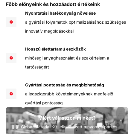
Főbb előnyeink és hozzáadott értékeink
Nyomtatási hatékonyság növelése
a gyártási folyamatok optimalizálásához szükséges
innovatív megoldásokkal
Hosszú élettartamú eszközök
minőségi anyaghasználat és szakértelem a
tartósságért
Gyártási pontosság és megbízhatóság
a legszigorúbb követelményeknek megfelelő
gyártási pontosság
Miért válasszon minket?
A Global Material Kft. elkötelezett a nyomdaipari és