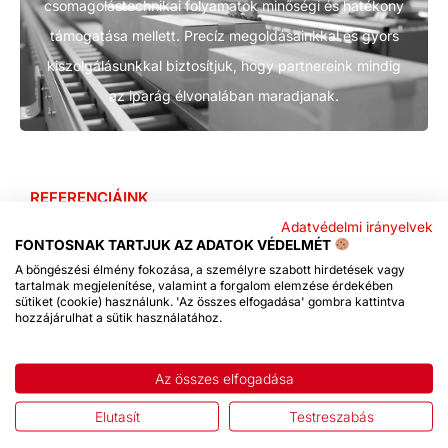
csomagolástechnikai folyamatok minőségi és hatékony
támogatása mellett. Precíz megoldásainkkal és gyors
kiszolgálásunkkal biztosítjuk, hogy partnereink mindig
az iparág élvonalában maradjanak.
REFERENCIÁINK
Ismerje meg partnereinket
Adatvédelmi irányelvek
FONTOSNAK TARTJUK AZ ADATOK VÉDELMÉT
A böngészési élmény fokozása, a személyre szabott hirdetések vagy
tartalmak megjelenítése, valamint a forgalom elemzése érdekében
sütiket (cookie) használunk. 'Az összes elfogadása' gombra kattintva
hozzájárulhat a sütik használatához.
Az összes elfogadása
Elutasít
Testreszabás
SZOLGÁLTATÁSAINK