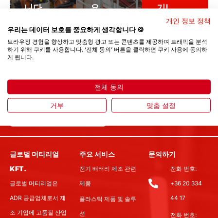
니다.
요.
기!
산업 및
자세한 내
개인 정보 정책
우리 제
참조
용은 문의
우리는 데이터 보호를 중요하게 생각합니다 🍪
하세요!
품!
브라우징 경험을 향상하고 맞춤형 광고 또는 콘텐츠를 제공하며 트래픽을 분석
제품 보기
하기 위해 쿠키를 사용합니다. ‘전체 동의’ 버튼을 클릭하면 쿠키 사용에 동의하
게 됩니다.
전체 동의
제조와 혁신의
거부
맞춤 설정
연결
글로벌 머티리얼
주요 서비스
문의하기
KFT.
전기 배터리 제조 관련
전화 번호:
글로벌 머티리얼은
제품
+36 20 334
ADR 공급업체로서 제
44 17
플라스틱 제품 및 솔루
조 기업에 고품질 산업
션
전화 번호: