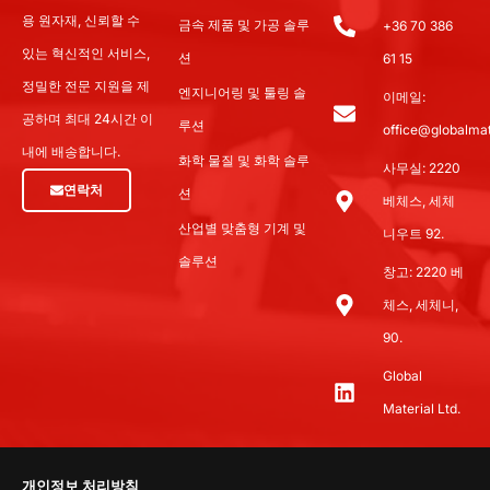
용 원자재, 신뢰할 수
금속 제품 및 가공 솔루
+36 70 386
있는 혁신적인 서비스,
션
61 15
정밀한 전문 지원을 제
엔지니어링 및 툴링 솔
이메일:
공하며 최대 24시간 이
루션
office@globalmat
내에 배송합니다.
화학 물질 및 화학 솔루
사무실: 2220
연락처
션
베체스, 세체
산업별 맞춤형 기계 및
니우트 92.
솔루션
창고: 2220 베
체스, 세체니,
90.
Global
Material Ltd.
개인정보 처리방침