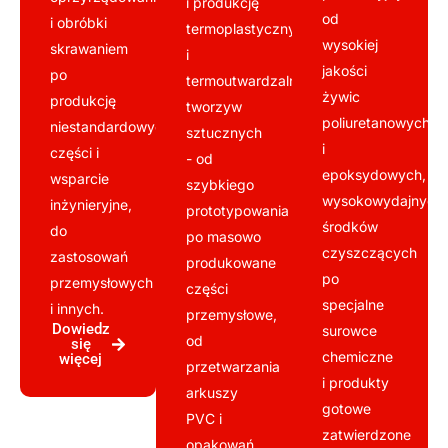
i produkcję
od
i obróbki
termoplastycznych
wysokiej
skrawaniem
i
jakości
po
termoutwardzalnych
żywic
produkcję
tworzyw
poliuretanowych
niestandardowych
sztucznych
i
części i
- od
epoksydowych,
wsparcie
szybkiego
wysokowydajnych
inżynieryjne,
prototypowania
środków
do
po masowo
czyszczących
zastosowań
produkowane
po
przemysłowych
części
specjalne
i innych.
przemysłowe,
Dowiedz
surowce
od
się
chemiczne
więcej
przetwarzania
i produkty
arkuszy
gotowe
PVC i
zatwierdzone
opakowań