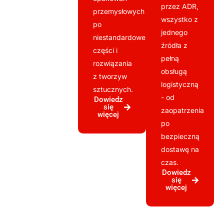
przez ADR,
przemysłowych
wszystko z
po
jednego
niestandardowe
źródła z
części i
pełną
rozwiązania
obsługą
z tworzyw
logistyczną
sztucznych.
- od
Dowiedz
się
zaopatrzenia
więcej
po
bezpieczną
dostawę na
czas.
Dowiedz
się
więcej