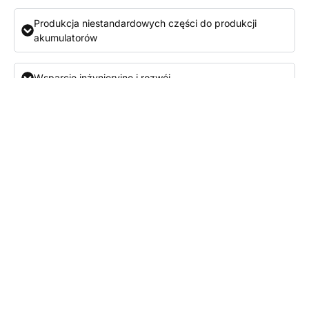
Produkcja niestandardowych części do produkcji
akumulatorów
Wsparcie inżynieryjne i rozwój
Kontakt
Poznaj nas!