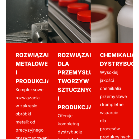
ROZWIĄZANIA
ROZWIĄZANIA
CHEMIKALIA
METALOWE
DLA
DYSTRYBUCJ
I
PRZEMYSŁU
Wysokiej
jakości
PRODUKCJA
TWORZYW
chemikalia
SZTUCZNYCH
Kompleksowe
przemysłowe
rozwiązania
I
i kompletne
w zakresie
PRODUKCJA
wsparcie
obróbki
Oferuje
dla
metali: od
kompletną
procesów
precyzyjnego
dystrybucję
produkcyjnych:
oprzyrządowania