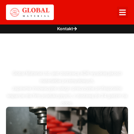
Kontakt
ŁĄCZYMY PRODUKCJĘ
Z INNOWACJĄ
Global Material Ltd. jest dostawcą ADR wysokiej jakości
materiałów przemysłowych,
zapewnia innowacyjne usługi i precyzyjne profesjonalne
wsparcie dla firm produkcyjnych, z dostawą do 24 godzin na
dobę.