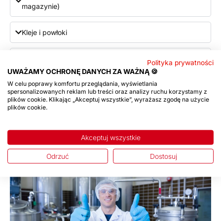
magazynie)
Kleje i powłoki
Silikony do odlewania, formowania
Polityka prywatności
UWAŻAMY OCHRONĘ DANYCH ZA WAŻNĄ 🍪
W celu poprawy komfortu przeglądania, wyświetlania
Powłoki na bazie fluoropolimerów
spersonalizowanych reklam lub treści oraz analizy ruchu korzystamy z
plików cookie. Klikając „Akceptuj wszystkie”, wyrażasz zgodę na użycie
plików cookie.
Usługi w zakresie kart charakterystyki (PCN, UFI, CAS)
Branże i
Zapytanie
Akceptuj wszystkie
referencje
ofertowe
Odrzuć
Dostosuj