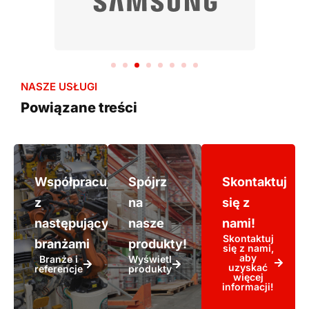
NASZE USŁUGI
Powiązane treści
Współpracujemy
Spójrz
Skontaktuj
z
na
się z
następującymi
nasze
nami!
Skontaktuj
branżami
produkty!
się z nami,
aby
Branże i
Wyświetl
uzyskać
referencje
produkty
więcej
informacji!