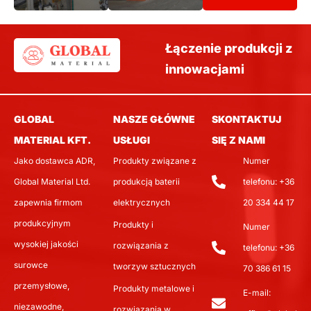
Łączenie produkcji z
innowacjami
GLOBAL
NASZE GŁÓWNE
SKONTAKTUJ
MATERIAL KFT.
USŁUGI
SIĘ Z NAMI
Jako dostawca ADR,
Produkty związane z
Numer
Global Material Ltd.
produkcją baterii
telefonu: +36
zapewnia firmom
elektrycznych
20 334 44 17
produkcyjnym
Produkty i
Numer
wysokiej jakości
rozwiązania z
telefonu: +36
surowce
tworzyw sztucznych
70 386 61 15
przemysłowe,
Produkty metalowe i
E-mail:
niezawodne,
rozwiązania w