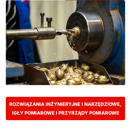
ROZWIĄZANIA INŻYNIERYJNE I NARZĘDZIOWE,
IGŁY POMIAROWE I PRZYRZĄDY POMIAROWE