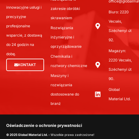
office@globalmat
innowacyjne usługi i
zakresie obróbki
Biuro: 2220
precyzyjne
skrawaniem
Vecsés,
profesjonalne
Rozwiązania
Széchenyi út
wsparcie, z dostawą
inżynieryjne i
92.
do 24 godzin na
oprzyrządowanie
Magazyn:
dobę.
Chemikalia i
2220 Vecsés,
KONTAKT
roztwory chemiczne
Széchenyi út
Maszyny i
90.
rozwiązania
Global
dostosowane do
Material Ltd.
branż
Oświadczenie o ochronie prywatności
© 2025 Global Material Ltd. -
Wszelkie prawa zastrzeżone!