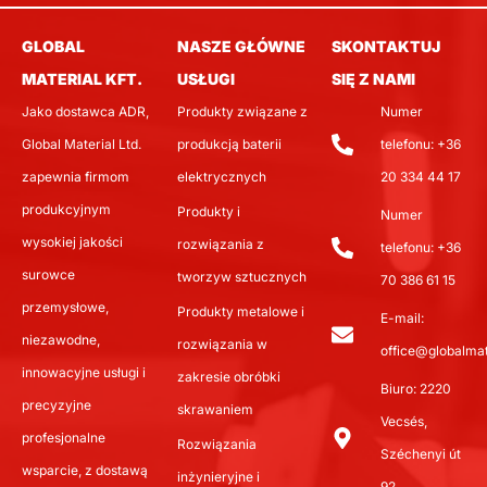
GLOBAL
NASZE GŁÓWNE
SKONTAKTUJ
MATERIAL KFT.
USŁUGI
SIĘ Z NAMI
Jako dostawca ADR,
Produkty związane z
Numer
Global Material Ltd.
produkcją baterii
telefonu: +36
zapewnia firmom
elektrycznych
20 334 44 17
produkcyjnym
Produkty i
Numer
wysokiej jakości
rozwiązania z
telefonu: +36
surowce
tworzyw sztucznych
70 386 61 15
przemysłowe,
Produkty metalowe i
E-mail:
niezawodne,
rozwiązania w
office@globalmat
innowacyjne usługi i
zakresie obróbki
Biuro: 2220
precyzyjne
skrawaniem
Vecsés,
profesjonalne
Rozwiązania
Széchenyi út
wsparcie, z dostawą
inżynieryjne i
92.