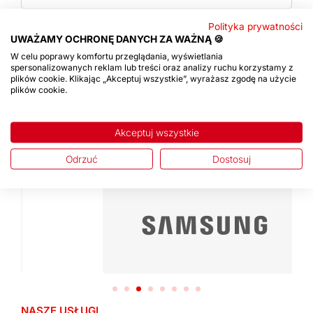
Polityka prywatności
Do utwardzania opon
UWAŻAMY OCHRONĘ DANYCH ZA WAŻNĄ 🍪
W celu poprawy komfortu przeglądania, wyświetlania
spersonalizowanych reklam lub treści oraz analizy ruchu korzystamy z
Do wykańczania opon
plików cookie. Klikając „Akceptuj wszystkie”, wyrażasz zgodę na użycie
plików cookie.
Akceptuj wszystkie
NASZE REFERENCJE
Poznaj naszych partnerów
Odrzuć
Dostosuj
NASZE USŁUGI