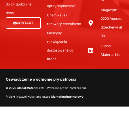
do 24 godzin na
oprzyrządowanie
Magazyn:
dobę.
Chemikalia i
2220 Vecsés,
KONTAKT
roztwory chemiczne
Széchenyi út
Maszyny i
90.
rozwiązania
Global
dostosowane do
Material Ltd.
branż
Oświadczenie o ochronie prywatności
© 2025 Global Material Ltd. -
Wszelkie prawa zastrzeżone!
Projekt i rozwój wykonane przez
Marketing internetowy